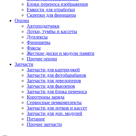
Блоки переноса изображения
Емкости для отработки
Скрепки для финишера
Опции
Автоподатчики
Лотки, тумбы и кассеты
Дуплексы
Финишеры
Факсы
Жесткие диски и модули памяти
Прочие опции
Запчасти
Запчасти для картриджей
Запчасти для фотобарабанов
Запчасти для девелоперов
Запчасти для фьюзеров
Запчасти для блока переноса
Коротроны заряда
Сервисные ремкомплекты
Запчасти для лотков и кассет
Запчасти для доп. модулей
Питание
Прочие запчасти