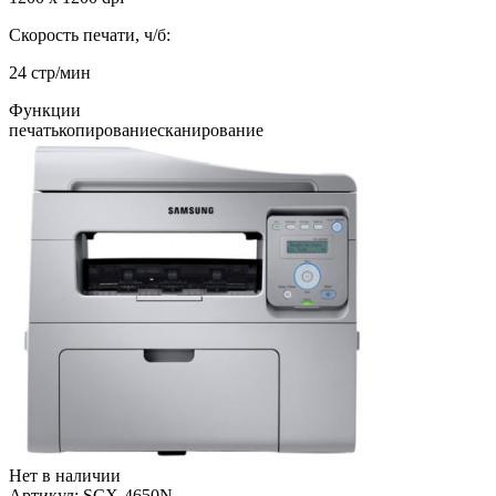
Скорость печати, ч/б:
24 стр/мин
Функции
печать
копирование
сканирование
Нет в наличии
Артикул:
SCX-4650N