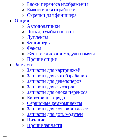
Блоки переноса изображения
Емкости для отработки
Скрепки для финишера
Опции
Автоподатчики
Лотки, тумбы и кассеты
Дуплексы
Финишеры
Факсы
Жесткие диски и модули памяти
Прочие опции
Запчасти
Запчасти для картриджей
Запчасти для фотобарабанов
Запчасти для девелоперов
Запчасти для фьюзеров
Запчасти для блока переноса
Коротроны заряда
Сервисные ремкомплекты
Запчасти для лотков и кассет
Запчасти для доп. модулей
Питание
Прочие запчасти