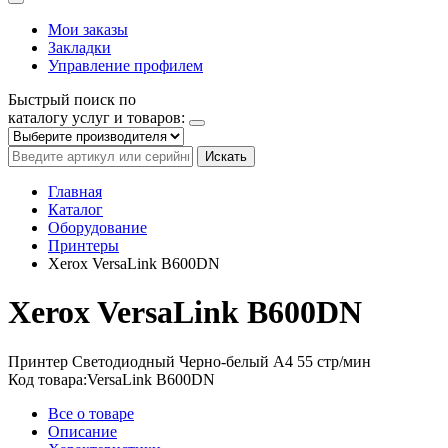
Мои заказы
Закладки
Управление профилем
Быстрый поиск по
каталогу услуг и товаров:
Искать
Главная
Каталог
Оборудование
Принтеры
Xerox VersaLink B600DN
Xerox VersaLink B600DN
Принтер
Светодиодный
Черно-белый
A4
55 стр/мин
Код товара:
VersaLink B600DN
Все о товаре
Описание