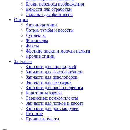
Блоки переноса изображения
Емкости для отработки
Скрепки для финишера
Опции
Автоподатчики
Лотки, тумбы и кассеты
Дуплексы
Финишеры
Факсы
Жесткие диски и модули памяти
Прочие опции
Запчасти
Запчасти для картриджей
Запчасти для фотобарабанов
Запчасти для девелоперов
Запчасти для фьюзеров
Запчасти для блока переноса
Коротроны заряда
Сервисные ремкомплекты
Запчасти для лотков и кассет
Запчасти для доп. модулей
Питание
Прочие запчасти