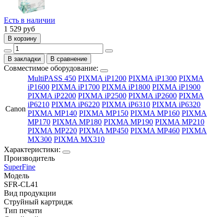
Есть в наличии
1 529
руб
В корзину
В закладки
В сравнение
Совместимое оборудование:
MultiPASS 450
PIXMA iP1200
PIXMA iP1300
PIXMA
iP1600
PIXMA iP1700
PIXMA iP1800
PIXMA iP1900
PIXMA iP2200
PIXMA iP2500
PIXMA iP2600
PIXMA
iP6210
PIXMA iP6220
PIXMA iP6310
PIXMA iP6320
Canon
PIXMA MP140
PIXMA MP150
PIXMA MP160
PIXMA
MP170
PIXMA MP180
PIXMA MP190
PIXMA MP210
PIXMA MP220
PIXMA MP450
PIXMA MP460
PIXMA
MX300
PIXMA MX310
Характеристики:
Производитель
SuperFine
Модель
SFR-CL41
Вид продукции
Струйный картридж
Тип печати