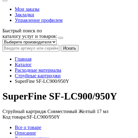
Мои заказы
Закладки
Управление профилем
Быстрый поиск по
каталогу услуг и товаров:
Искать
Главная
Каталог
Расходные материалы
Струйные картриджи
SuperFine SF-LC900/950Y
SuperFine SF-LC900/950Y
Струйный картридж
Совместимый
Желтый
17 мл
Код товара:
SF-LC900/950Y
Все о товаре
Описание