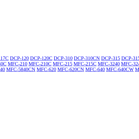
117C
DCP-120
DCP-120C
DCP-310
DCP-310CN
DCP-315
DCP-31
40C
MFC-210
MFC-210C
MFC-215
MFC-215C
MFC-3240
MFC-32
40
MFC-5840CN
MFC-620
MFC-620CN
MFC-640
MFC-640CW
M