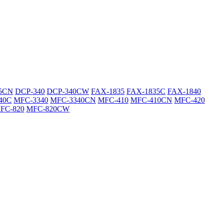
5CN
DCP-340
DCP-340CW
FAX-1835
FAX-1835C
FAX-1840
40C
MFC-3340
MFC-3340CN
MFC-410
MFC-410CN
MFC-420
FC-820
MFC-820CW