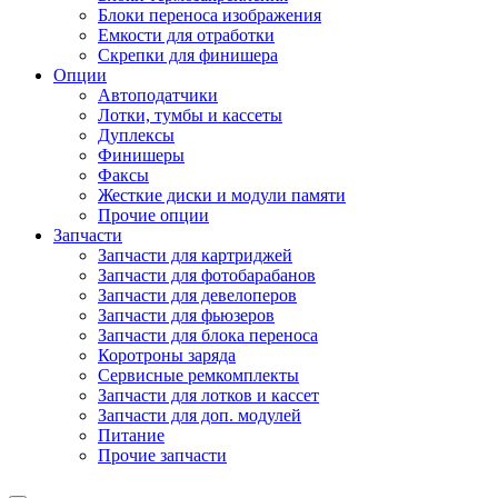
Блоки переноса изображения
Емкости для отработки
Скрепки для финишера
Опции
Автоподатчики
Лотки, тумбы и кассеты
Дуплексы
Финишеры
Факсы
Жесткие диски и модули памяти
Прочие опции
Запчасти
Запчасти для картриджей
Запчасти для фотобарабанов
Запчасти для девелоперов
Запчасти для фьюзеров
Запчасти для блока переноса
Коротроны заряда
Сервисные ремкомплекты
Запчасти для лотков и кассет
Запчасти для доп. модулей
Питание
Прочие запчасти