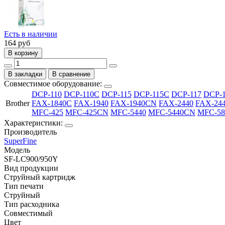
Есть в наличии
164
руб
В корзину
В закладки
В сравнение
Совместимое оборудование:
DCP-110
DCP-110C
DCP-115
DCP-115C
DCP-117
DCP-
Brother
FAX-1840C
FAX-1940
FAX-1940CN
FAX-2440
FAX-24
MFC-425
MFC-425CN
MFC-5440
MFC-5440CN
MFC-58
Характеристики:
Производитель
SuperFine
Модель
SF-LC900/950Y
Вид продукции
Струйный картридж
Тип печати
Струйный
Тип расходника
Совместимый
Цвет