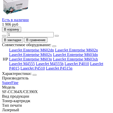
Есть в наличии
1 906
руб
В корзину
В закладки
В сравнение
Совместимое оборудование:
LaserJet Enterprise M602dn
LaserJet Enterprise M602n
LaserJet Enterprise M602x
LaserJet Enterprise M603dn
HP
LaserJet Enterprise M603n
LaserJet Enterprise M603xh
LaserJet M4555
LaserJet M4555h
LaserJet P4010
LaserJet
P4015
LaserJet P4510
LaserJet P4515n
Характеристики:
Производитель
SuperFine
Модель
SF-CC364X/CE390X
Вид продукции
Тонер-картридж
Тип печати
Лазерный