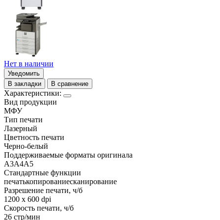
Нет в наличии
Уведомить
В закладки
В сравнение
Характеристики:
Вид продукции
МФУ
Тип печати
Лазерный
Цветность печати
Черно-белый
Поддерживаемые форматы оригинала
A3
A4
A5
Стандартные функции
печать
копирование
сканирование
Разрешение печати, ч/б
1200 x 600 dpi
Скорость печати, ч/б
26 стр/мин