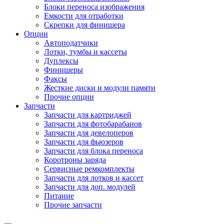
Блоки переноса изображения
Емкости для отработки
Скрепки для финишера
Опции
Автоподатчики
Лотки, тумбы и кассеты
Дуплексы
Финишеры
Факсы
Жесткие диски и модули памяти
Прочие опции
Запчасти
Запчасти для картриджей
Запчасти для фотобарабанов
Запчасти для девелоперов
Запчасти для фьюзеров
Запчасти для блока переноса
Коротроны заряда
Сервисные ремкомплекты
Запчасти для лотков и кассет
Запчасти для доп. модулей
Питание
Прочие запчасти