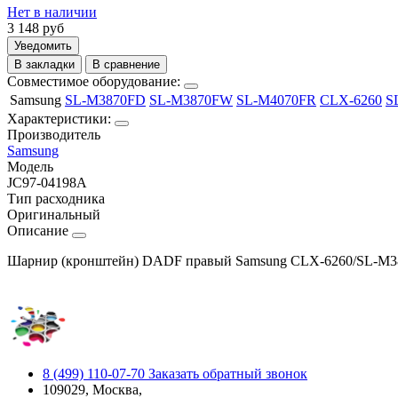
Нет в наличии
3 148
руб
Уведомить
В закладки
В сравнение
Совместимое оборудование:
Samsung
SL-M3870FD
SL-M3870FW
SL-M4070FR
CLX-6260
S
Характеристики:
Производитель
Samsung
Модель
JC97-04198A
Тип расходника
Оригинальный
Описание
Шарнир (кронштейн) DADF правый Samsung CLX-6260/SL-M387
8 (499) 110-07-70
Заказать обратный звонок
109029, Москва,