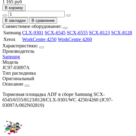
1 165
руб
В корзину
В закладки
В сравнение
Совместимое оборудование:
Samsung
CLX-9301
SCX-6545
SCX-6555
SCX-8123
SCX-8128
Xerox
WorkCentre 4250
WorkCentre 4260
Характеристики:
Производитель
Samsung
Модель
JC97-03097A
Тип расходника
Оригинальный
Описание
Тормозная площадка ADF в сборе Samsung SCX-
6545/6555/8123/8128/CLX-9301/WC 4250/4260 (JC97-
03097A/002N02819)