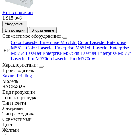
Нет в наличии
1 915
руб
Уведомить
В закладки
В сравнение
Совместимое оборудование:
Color LaserJet Enterprise M551dn
Color LaserJet Enterprise
M551n
Color LaserJet Enterprise M551xh
LaserJet Enterprise
HP
M575c
LaserJet Enterprise M575dn
LaserJet Enterprise M575f
LaserJet Pro M570dn
LaserJet Pro M570dw
Характеристики:
Производитель
Sakura Printing
Модель
SACE402A
Вид продукции
Тонер-картридж
Тип печати
Лазерный
Тип расходника
Совместимый
Цвет
Желтый