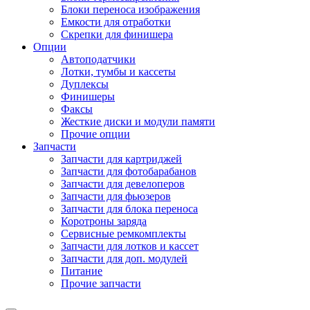
Блоки переноса изображения
Емкости для отработки
Скрепки для финишера
Опции
Автоподатчики
Лотки, тумбы и кассеты
Дуплексы
Финишеры
Факсы
Жесткие диски и модули памяти
Прочие опции
Запчасти
Запчасти для картриджей
Запчасти для фотобарабанов
Запчасти для девелоперов
Запчасти для фьюзеров
Запчасти для блока переноса
Коротроны заряда
Сервисные ремкомплекты
Запчасти для лотков и кассет
Запчасти для доп. модулей
Питание
Прочие запчасти