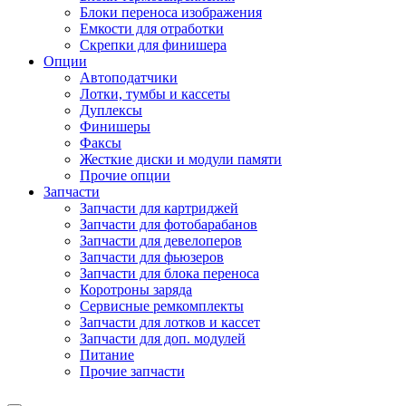
Блоки переноса изображения
Емкости для отработки
Скрепки для финишера
Опции
Автоподатчики
Лотки, тумбы и кассеты
Дуплексы
Финишеры
Факсы
Жесткие диски и модули памяти
Прочие опции
Запчасти
Запчасти для картриджей
Запчасти для фотобарабанов
Запчасти для девелоперов
Запчасти для фьюзеров
Запчасти для блока переноса
Коротроны заряда
Сервисные ремкомплекты
Запчасти для лотков и кассет
Запчасти для доп. модулей
Питание
Прочие запчасти