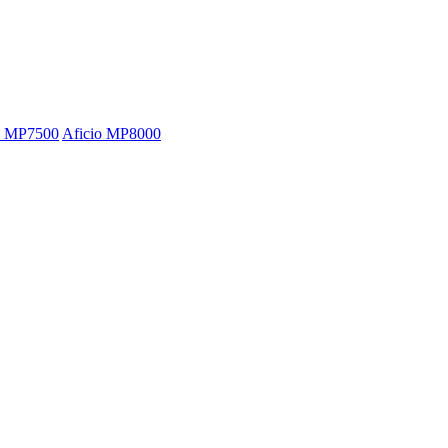
o MP7500
Aficio MP8000