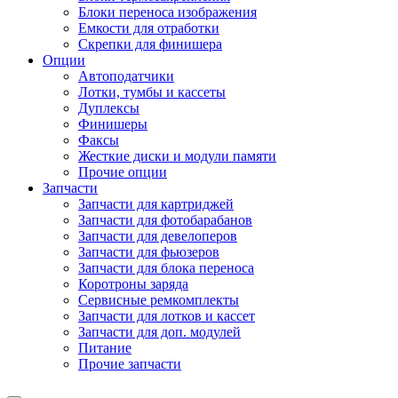
Блоки переноса изображения
Емкости для отработки
Скрепки для финишера
Опции
Автоподатчики
Лотки, тумбы и кассеты
Дуплексы
Финишеры
Факсы
Жесткие диски и модули памяти
Прочие опции
Запчасти
Запчасти для картриджей
Запчасти для фотобарабанов
Запчасти для девелоперов
Запчасти для фьюзеров
Запчасти для блока переноса
Коротроны заряда
Сервисные ремкомплекты
Запчасти для лотков и кассет
Запчасти для доп. модулей
Питание
Прочие запчасти