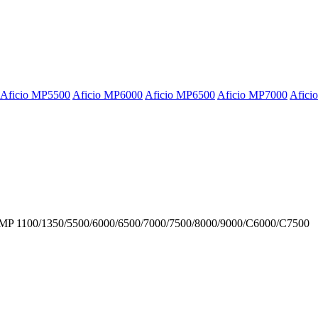
Aficio MP5500
Aficio MP6000
Aficio MP6500
Aficio MP7000
Afici
MP 1100/1350/5500/6000/6500/7000/7500/8000/9000/C6000/C7500