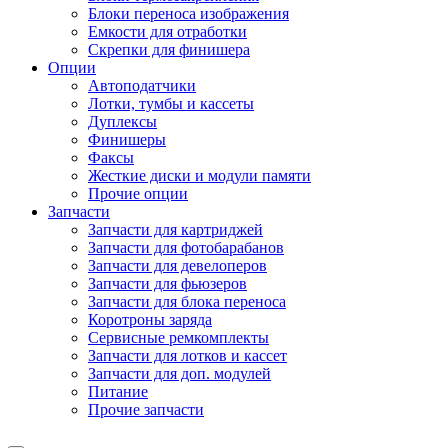
Блоки переноса изображения
Емкости для отработки
Скрепки для финишера
Опции
Автоподатчики
Лотки, тумбы и кассеты
Дуплексы
Финишеры
Факсы
Жесткие диски и модули памяти
Прочие опции
Запчасти
Запчасти для картриджей
Запчасти для фотобарабанов
Запчасти для девелоперов
Запчасти для фьюзеров
Запчасти для блока переноса
Коротроны заряда
Сервисные ремкомплекты
Запчасти для лотков и кассет
Запчасти для доп. модулей
Питание
Прочие запчасти