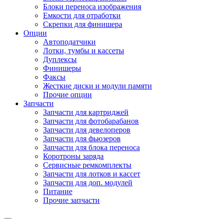
Блоки переноса изображения
Емкости для отработки
Скрепки для финишера
Опции
Автоподатчики
Лотки, тумбы и кассеты
Дуплексы
Финишеры
Факсы
Жесткие диски и модули памяти
Прочие опции
Запчасти
Запчасти для картриджей
Запчасти для фотобарабанов
Запчасти для девелоперов
Запчасти для фьюзеров
Запчасти для блока переноса
Коротроны заряда
Сервисные ремкомплекты
Запчасти для лотков и кассет
Запчасти для доп. модулей
Питание
Прочие запчасти