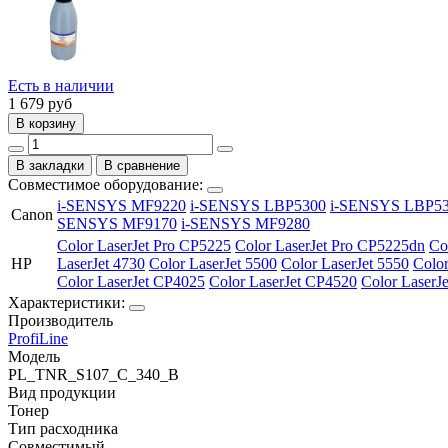
Есть в наличии
1 679
руб
В корзину
В закладки
В сравнение
Совместимое оборудование:
i-SENSYS MF9220
i-SENSYS LBP5300
i-SENSYS LBP5
Canon
SENSYS MF9170
i-SENSYS MF9280
Color LaserJet Pro CP5225
Color LaserJet Pro CP5225dn
Co
HP
LaserJet 4730
Color LaserJet 5500
Color LaserJet 5550
Colo
Color LaserJet CP4025
Color LaserJet CP4520
Color LaserJ
Характеристики:
Производитель
ProfiLine
Модель
PL_TNR_S107_C_340_B
Вид продукции
Тонер
Тип расходника
Совместимый