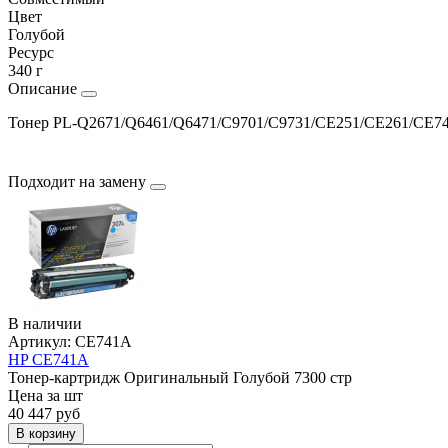
Цвет
Голубой
Ресурс
340 г
Описание
Тонер PL-Q2671/Q6461/Q6471/C9701/C9731/CE251/CE261/CE741/
Подходит на замену
В наличии
Артикул:
CE741A
HP CE741A
Тонер-картридж
Оригинальный
Голубой
7300 стр
Цена за шт
40 447
руб
В корзину