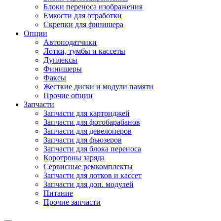
Блоки переноса изображения
Емкости для отработки
Скрепки для финишера
Опции
Автоподатчики
Лотки, тумбы и кассеты
Дуплексы
Финишеры
Факсы
Жесткие диски и модули памяти
Прочие опции
Запчасти
Запчасти для картриджей
Запчасти для фотобарабанов
Запчасти для девелоперов
Запчасти для фьюзеров
Запчасти для блока переноса
Коротроны заряда
Сервисные ремкомплекты
Запчасти для лотков и кассет
Запчасти для доп. модулей
Питание
Прочие запчасти