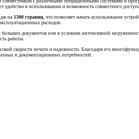
ер совместимым с различными операционными системами и прог
т удобство в использовании и возможность совместного доступа
идж на
1500 страниц
, что позволяет начать использование устро
 эксплуатационных расходов.
и больших документов или в условиях интенсивной загруженност
сть работы.
сокой скорости печати и надежности. Благодаря его многофункц
чатных и документационных потребностей.