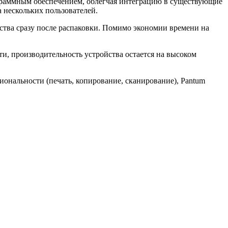
раммным обеспечением, облегчая интеграцию в существующие
 нескольких пользователей.
йства сразу после распаковки. Помимо экономии времени на
и, производительность устройства остается на высоком
иональности (печать, копирование, сканирование), Pantum