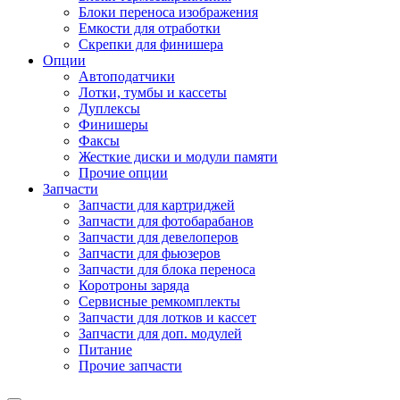
Блоки переноса изображения
Емкости для отработки
Скрепки для финишера
Опции
Автоподатчики
Лотки, тумбы и кассеты
Дуплексы
Финишеры
Факсы
Жесткие диски и модули памяти
Прочие опции
Запчасти
Запчасти для картриджей
Запчасти для фотобарабанов
Запчасти для девелоперов
Запчасти для фьюзеров
Запчасти для блока переноса
Коротроны заряда
Сервисные ремкомплекты
Запчасти для лотков и кассет
Запчасти для доп. модулей
Питание
Прочие запчасти