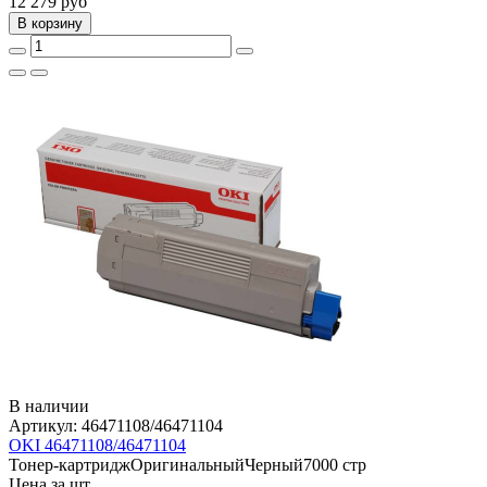
12 279
руб
В корзину
В наличии
Артикул:
46471108/46471104
OKI 46471108/46471104
Тонер-картридж
Оригинальный
Черный
7000 стр
Цена за шт