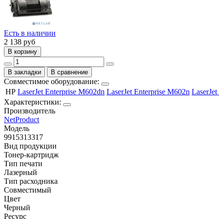
Есть в наличии
2 138
руб
В корзину
В закладки
В сравнение
Совместимое оборудование:
HP
LaserJet Enterprise M602dn
LaserJet Enterprise M602n
LaserJet
Характеристики:
Производитель
NetProduct
Модель
9915313317
Вид продукции
Тонер-картридж
Тип печати
Лазерный
Тип расходника
Совместимый
Цвет
Черный
Ресурс