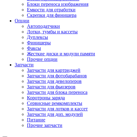
Блоки переноса изображения
Емкости для отработки
Скрепки для финишера
Опции
Автоподатчики
Лотки, тумбы и кассеты
Дуплексы
Финишеры
Факсы
Жесткие диски и модули памяти
Прочие опции
Запчасти
Запчасти для картриджей
Запчасти для фотобарабанов
Запчасти для девелоперов
Запчасти для фьюзеров
Запчасти для блока переноса
Коротроны заряда
Сервисные ремкомплекты
Запчасти для лотков и кассет
Запчасти для доп. модулей
Питание
Прочие запчасти