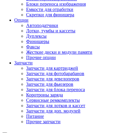
Блоки переноса изображения
Емкости для отработки
Скрепки для финишера
Опции
Автоподатчики
Лотки, тумбы и кассеты
Дуплексы
Финишеры
Факсы
Жесткие диски и модули памяти
Прочие опции
Запчасти
Запчасти для картриджей
Запчасти для фотобарабанов
Запчасти для девелоперов
Запчасти для фьюзеров
Запчасти для блока переноса
Коротроны заряда
Сервисные ремкомплекты
Запчасти для лотков и кассет
Запчасти для доп. модулей
Питание
Прочие запчасти