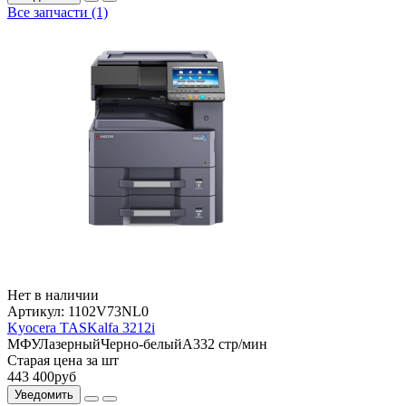
Все запчасти (1)
Нет в наличии
Артикул:
1102V73NL0
Kyocera TASKalfa 3212i
МФУ
Лазерный
Черно-белый
A3
32 стр/мин
Старая цена за шт
443 400
руб
Уведомить