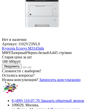
Нет в наличии
Артикул:
1102V23NL0
Kyocera Ecosys M3145idn
МФУ
Лазерный
Черно-белый
A4
45 стр/мин
Старая цена за шт
188 680
руб
Уведомить
Сложности с выбором?
Остались вопросы?
Нужна консультация?
Запросить консультацию
8 (499) 110-07-70
Заказать обратный звонок
109029, Москва,