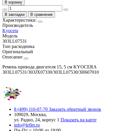
В корзину
В закладки
В сравнение
Характеристики:
Производитель
Kyocera
Модель
303LL07531
Тип расходника
Оригинальный
Описание
Ремень привода двигателя 15, 5 см KYOCERA
303LL07531/303JX07330/303LL07530/3H607010
8 (499) 110-07-70
Заказать обратный звонок
109029, Москва,
ул. Радио, 24, корпус 1
Показать на карте
info@leflet.ru
Пн-Пт: с 10:00 до 19:00