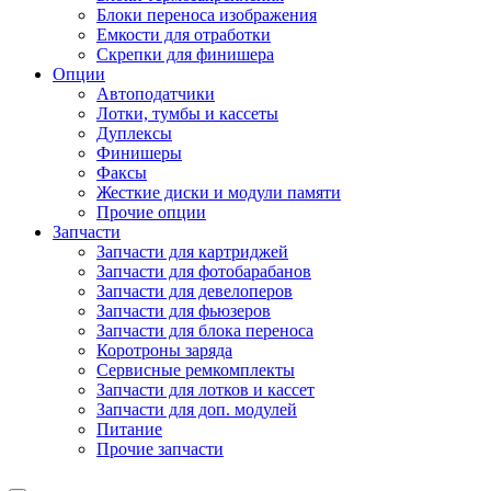
Блоки переноса изображения
Емкости для отработки
Скрепки для финишера
Опции
Автоподатчики
Лотки, тумбы и кассеты
Дуплексы
Финишеры
Факсы
Жесткие диски и модули памяти
Прочие опции
Запчасти
Запчасти для картриджей
Запчасти для фотобарабанов
Запчасти для девелоперов
Запчасти для фьюзеров
Запчасти для блока переноса
Коротроны заряда
Сервисные ремкомплекты
Запчасти для лотков и кассет
Запчасти для доп. модулей
Питание
Прочие запчасти