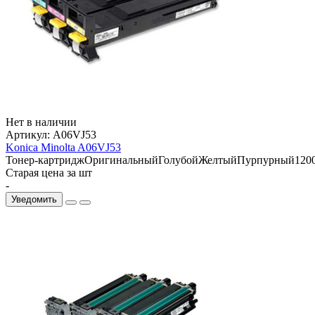
Нет в наличии
Артикул:
A06VJ53
Konica Minolta A06VJ53
Тонер-картридж
Оригинальный
Голубой
Желтый
Пурпурный
120
Старая цена за шт
-
Уведомить