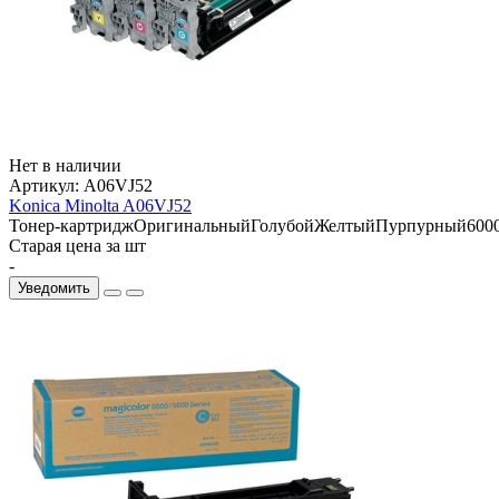
Нет в наличии
Артикул:
A06VJ52
Konica Minolta A06VJ52
Тонер-картридж
Оригинальный
Голубой
Желтый
Пурпурный
6000
Старая цена за шт
-
Уведомить