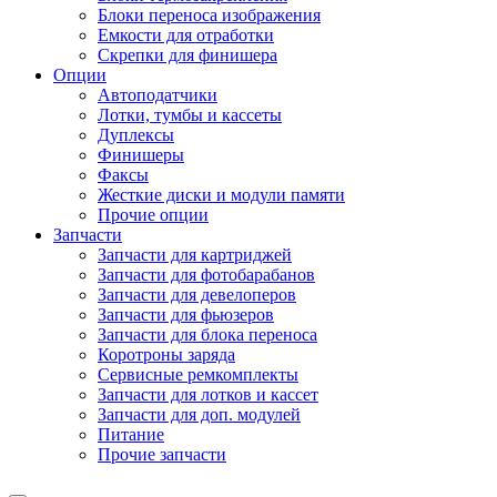
Блоки переноса изображения
Емкости для отработки
Скрепки для финишера
Опции
Автоподатчики
Лотки, тумбы и кассеты
Дуплексы
Финишеры
Факсы
Жесткие диски и модули памяти
Прочие опции
Запчасти
Запчасти для картриджей
Запчасти для фотобарабанов
Запчасти для девелоперов
Запчасти для фьюзеров
Запчасти для блока переноса
Коротроны заряда
Сервисные ремкомплекты
Запчасти для лотков и кассет
Запчасти для доп. модулей
Питание
Прочие запчасти