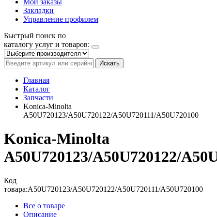
Мои заказы
Закладки
Управление профилем
Быстрый поиск по
каталогу услуг и товаров:
Искать
Главная
Каталог
Запчасти
Konica-Minolta
A50U720123/A50U720122/A50U720111/A50U720100
Konica-Minolta
A50U720123/A50U720122/A50U
Код
товара:
A50U720123/A50U720122/A50U720111/A50U720100
Все о товаре
Описание