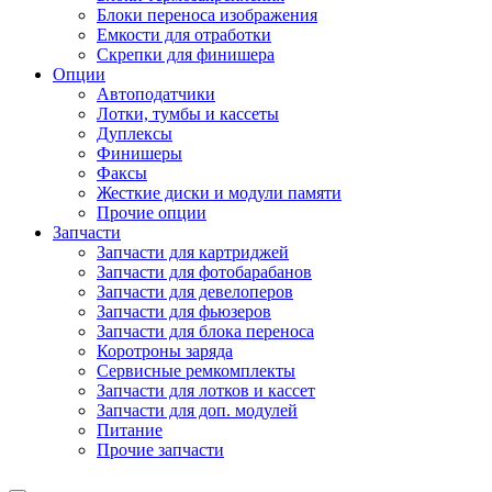
Блоки переноса изображения
Емкости для отработки
Скрепки для финишера
Опции
Автоподатчики
Лотки, тумбы и кассеты
Дуплексы
Финишеры
Факсы
Жесткие диски и модули памяти
Прочие опции
Запчасти
Запчасти для картриджей
Запчасти для фотобарабанов
Запчасти для девелоперов
Запчасти для фьюзеров
Запчасти для блока переноса
Коротроны заряда
Сервисные ремкомплекты
Запчасти для лотков и кассет
Запчасти для доп. модулей
Питание
Прочие запчасти