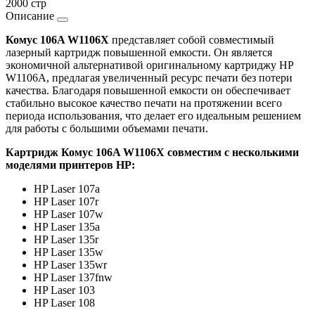
2000 стр
Описание
Комус 106A W1106X
представляет собой совместимый
лазерный картридж повышенной емкости. Он является
экономичной альтернативой оригинальному картриджу HP
W1106A, предлагая увеличенный ресурс печати без потери
качества. Благодаря повышенной емкости он обеспечивает
стабильно высокое качество печати на протяжении всего
периода использования, что делает его идеальным решением
для работы с большими объемами печати.
Картридж Комус 106A W1106X совместим с несколькими
моделями принтеров HP:
HP Laser 107a
HP Laser 107r
HP Laser 107w
HP Laser 135a
HP Laser 135r
HP Laser 135w
HP Laser 135wr
HP Laser 137fnw
HP Laser 103
HP Laser 108