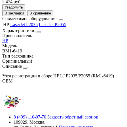
2 474
руб
Уведомить
В закладки
В сравнение
Совместимое оборудование:
HP
LaserJet P2035
LaserJet P2055
Характеристики:
Производитель
HP
Модель
RM1-6419
Тип расходника
Оригинальный
Описание
Узел регистрации в сборе HP LJ P2035/P2055 (RM1-6419)
OEM
8 (499) 110-07-70
Заказать обратный звонок
109029, Москва,