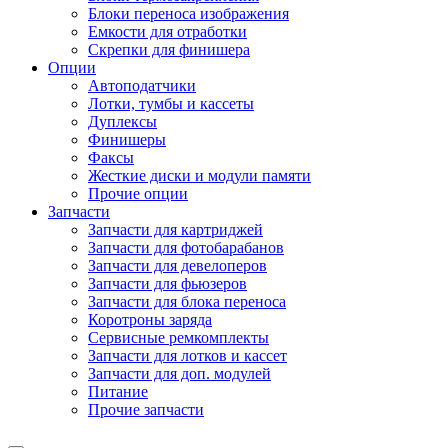
Блоки переноса изображения
Емкости для отработки
Скрепки для финишера
Опции
Автоподатчики
Лотки, тумбы и кассеты
Дуплексы
Финишеры
Факсы
Жесткие диски и модули памяти
Прочие опции
Запчасти
Запчасти для картриджей
Запчасти для фотобарабанов
Запчасти для девелоперов
Запчасти для фьюзеров
Запчасти для блока переноса
Коротроны заряда
Сервисные ремкомплекты
Запчасти для лотков и кассет
Запчасти для доп. модулей
Питание
Прочие запчасти