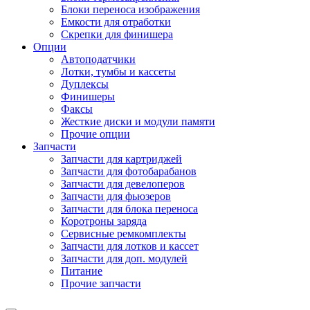
Блоки переноса изображения
Емкости для отработки
Скрепки для финишера
Опции
Автоподатчики
Лотки, тумбы и кассеты
Дуплексы
Финишеры
Факсы
Жесткие диски и модули памяти
Прочие опции
Запчасти
Запчасти для картриджей
Запчасти для фотобарабанов
Запчасти для девелоперов
Запчасти для фьюзеров
Запчасти для блока переноса
Коротроны заряда
Сервисные ремкомплекты
Запчасти для лотков и кассет
Запчасти для доп. модулей
Питание
Прочие запчасти