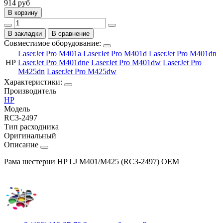
914
руб
В корзину
В закладки
В сравнение
Совместимое оборудование:
LaserJet Pro M401a
LaserJet Pro M401d
LaserJet Pro M401dn
HP
LaserJet Pro M401dne
LaserJet Pro M401dw
LaserJet Pro
M425dn
LaserJet Pro M425dw
Характеристики:
Производитель
HP
Модель
RC3-2497
Тип расходника
Оригинальный
Описание
Рама шестерни HP LJ M401/M425 (RC3-2497) OEM