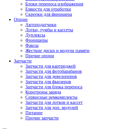
Блоки переноса изображения
Емкости для отработки
Скрепки для финишера
Опции
Автоподатчики
Лотки, тумбы и кассеты
Дуплексы
Финишеры
Факсы
Жесткие диски и модули памяти
Прочие опции
Запчасти
Запчасти для картриджей
Запчасти для фотобарабанов
Запчасти для девелоперов
Запчасти для фьюзеров
Запчасти для блока переноса
Коротроны заряда
Сервисные ремкомплекты
Запчасти для лотков и кассет
Запчасти для доп. модулей
Питание
Прочие запчасти