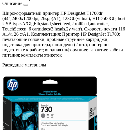
Описание
Широкоформатный принтер HP DesignJet T1700dr
(44",2400x1200dpi, 26spp(A1), 128Gb(virtual), HDD500Gb, host
USB type-A/GigEth,stand,sheet feed,2 rollfeed,autocutter,
TouchScreen, 6 cartridges/3 heads,2y warr). Скорость печати 116
A1/ч, 26 с/A1. Комплектация: Принтер HP DesignJet T1700;
печатающие головки; пробные струйные картриджи;
подставка для принтера; шпиндели (2 шт.); постер по
подготовке к работе; вводная информация; гарантия; кабели
питания; комплекты этикеток
Расходные материалы