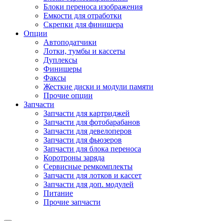
Блоки переноса изображения
Емкости для отработки
Скрепки для финишера
Опции
Автоподатчики
Лотки, тумбы и кассеты
Дуплексы
Финишеры
Факсы
Жесткие диски и модули памяти
Прочие опции
Запчасти
Запчасти для картриджей
Запчасти для фотобарабанов
Запчасти для девелоперов
Запчасти для фьюзеров
Запчасти для блока переноса
Коротроны заряда
Сервисные ремкомплекты
Запчасти для лотков и кассет
Запчасти для доп. модулей
Питание
Прочие запчасти