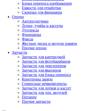
Блоки переноса изображения
Емкости для отработки
Скрепки для финишера
Опции
Автоподатчики
Лотки, тумбы и кассеты
Дуплексы
Финишеры
Факсы
Жесткие диски и модули памяти
Прочие опции
Запчасти
Запчасти для картриджей
Запчасти для фотобарабанов
Запчасти для девелоперов
Запчасти для фьюзеров
Запчасти для блока переноса
Коротроны заряда
Сервисные ремкомплекты
Запчасти для лотков и кассет
Запчасти для доп. модулей
Питание
Прочие запчасти