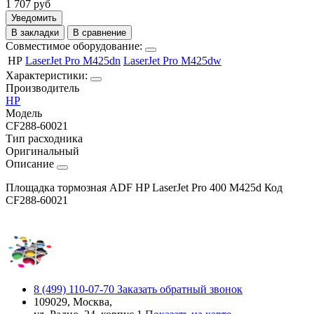
1 707
руб
Уведомить
В закладки
В сравнение
Совместимое оборудование:
HP
LaserJet Pro M425dn
LaserJet Pro M425dw
Характеристики:
Производитель
HP
Модель
CF288-60021
Тип расходника
Оригинальный
Описание
Площадка тормозная ADF HP LaserJet Pro 400 M425d Код
CF288-60021
8 (499) 110-07-70
Заказать обратный звонок
109029, Москва,