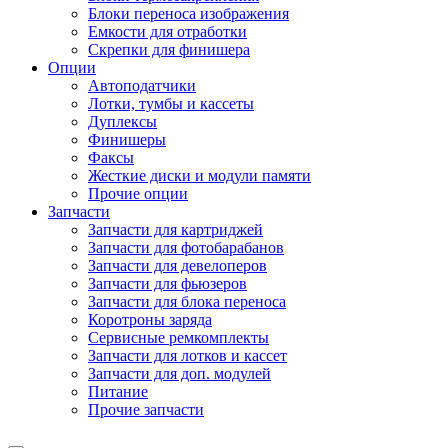
Блоки переноса изображения
Емкости для отработки
Скрепки для финишера
Опции
Автоподатчики
Лотки, тумбы и кассеты
Дуплексы
Финишеры
Факсы
Жесткие диски и модули памяти
Прочие опции
Запчасти
Запчасти для картриджей
Запчасти для фотобарабанов
Запчасти для девелоперов
Запчасти для фьюзеров
Запчасти для блока переноса
Коротроны заряда
Сервисные ремкомплекты
Запчасти для лотков и кассет
Запчасти для доп. модулей
Питание
Прочие запчасти