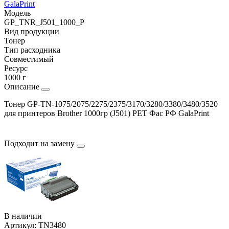
GalaPrint
Модель
GP_TNR_J501_1000_P
Вид продукции
Тонер
Тип расходника
Совместимый
Ресурс
1000 г
Описание
Тонер GP-TN-1075/2075/2275/2375/3170/3280/3380/3480/3520
для принтеров Brother 1000гр (J501) PET Фас РФ GalaPrint
Подходит на замену
В наличии
Артикул:
TN3480