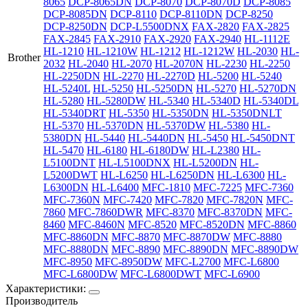
8065
DCP-8065DN
DCP-8070
DCP-8070D
DCP-8085
DCP-8085DN
DCP-8110
DCP-8110DN
DCP-8250
DCP-8250DN
DCP-L5500DNX
FAX-2820
FAX-2825
FAX-2845
FAX-2910
FAX-2920
FAX-2940
HL-1112E
HL-1210
HL-1210W
HL-1212
HL-1212W
HL-2030
HL-
Brother
2032
HL-2040
HL-2070
HL-2070N
HL-2230
HL-2250
HL-2250DN
HL-2270
HL-2270D
HL-5200
HL-5240
HL-5240L
HL-5250
HL-5250DN
HL-5270
HL-5270DN
HL-5280
HL-5280DW
HL-5340
HL-5340D
HL-5340DL
HL-5340DRT
HL-5350
HL-5350DN
HL-5350DNLT
HL-5370
HL-5370DN
HL-5370DW
HL-5380
HL-
5380DN
HL-5440
HL-5440DN
HL-5450
HL-5450DNT
HL-5470
HL-6180
HL-6180DW
HL-L2380
HL-
L5100DNT
HL-L5100DNX
HL-L5200DN
HL-
L5200DWT
HL-L6250
HL-L6250DN
HL-L6300
HL-
L6300DN
HL-L6400
MFC-1810
MFC-7225
MFC-7360
MFC-7360N
MFC-7420
MFC-7820
MFC-7820N
MFC-
7860
MFC-7860DWR
MFC-8370
MFC-8370DN
MFC-
8460
MFC-8460N
MFC-8520
MFC-8520DN
MFC-8860
MFC-8860DN
MFC-8870
MFC-8870DW
MFC-8880
MFC-8880DN
MFC-8890
MFC-8890DN
MFC-8890DW
MFC-8950
MFC-8950DW
MFC-L2700
MFC-L6800
MFC-L6800DW
MFC-L6800DWT
MFC-L6900
Характеристики:
Производитель