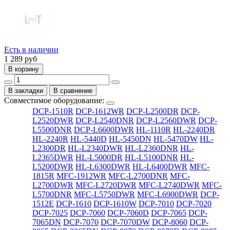
Есть в наличии
1 289
руб
В корзину
В закладки
В сравнение
Совместимое оборудование:
DCP-1510R
DCP-1612WR
DCP-L2500DR
DCP-
L2520DWR
DCP-L2540DNR
DCP-L2560DWR
DCP-
L5500DNR
DCP-L6600DWR
HL-1110R
HL-2240DR
HL-2240R
HL-5440D
HL-5450DN
HL-5470DW
HL-
L2300DR
HL-L2340DWR
HL-L2360DNR
HL-
L2365DWR
HL-L5000DR
HL-L5100DNR
HL-
L5200DWR
HL-L6300DWR
HL-L6400DWR
MFC-
1815R
MFC-1912WR
MFC-L2700DNR
MFC-
L2700DWR
MFC-L2720DWR
MFC-L2740DWR
MFC-
L5700DNR
MFC-L5750DWR
MFC-L6900DWR
DCP-
1512E
DCP-1610
DCP-1610W
DCP-7010
DCP-7020
DCP-7025
DCP-7060
DCP-7060D
DCP-7065
DCP-
7065DN
DCP-7070
DCP-7070DW
DCP-8060
DCP-