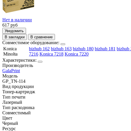
Нет в наличии
617
руб
Уведомить
В закладки
В сравнение
Совместимое оборудование:
Konica
bizhub 162
bizhub 163
bizhub 180
bizhub 181
bizhub
Minolta
7216
Konica 7218
Konica 7220
Характеристики:
Производитель
GalaPrint
Модель
GP_TN-114
Вид продукции
Тонер-картридж
Тип печати
Лазерный
Тип расходника
Совместимый
Цвет
Черный
Ресурс