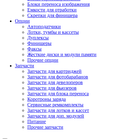
Блоки переноса изображения
Емкости для отработки
Скрепки для финишера
Опции
Автоподатчики
Лотки, тумбы и кассеты
Дуплексы
Финишеры
Факсы
Жесткие диски и модули памяти
Прочие опции
Запчасти
Запчасти для картриджей
Запчасти для фотобарабанов
Запчасти для девелоперов
Запчасти для фьюзеров
Запчасти для блока переноса
Коротроны заряда
Сервисные ремкомплекты
Запчасти для лотков и кассет
Запчасти для доп. модулей
Питание
Прочие запчасти