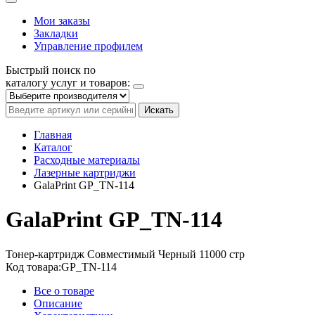
Мои заказы
Закладки
Управление профилем
Быстрый поиск по
каталогу услуг и товаров:
Искать
Главная
Каталог
Расходные материалы
Лазерные картриджи
GalaPrint GP_TN-114
GalaPrint GP_TN-114
Тонер-картридж
Совместимый
Черный
11000 стр
Код товара:
GP_TN-114
Все о товаре
Описание