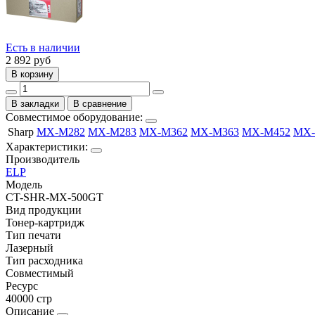
Есть в наличии
2 892
руб
В корзину
В закладки
В сравнение
Совместимое оборудование:
Sharp
MX-M282
MX-M283
MX-M362
MX-M363
MX-M452
MX-
Характеристики:
Производитель
ELP
Модель
CT-SHR-MX-500GT
Вид продукции
Тонер-картридж
Тип печати
Лазерный
Тип расходника
Совместимый
Ресурс
40000 стр
Описание