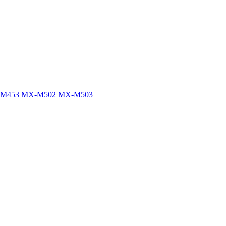
M453
MX-M502
MX-M503