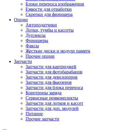
Блоки переноса изображения
Емкости для отработки
Скрепки для финишера
Опции
Автоподатчики
Лотки, тумбы и кассеты
Дуплексы
Финишеры
Факсы
Жесткие диски и модули памяти
Прочие опции
Запчасти
Запчасти для картриджей
Запчасти для фотобарабанов
Запчасти для девелоперов
Запчасти для фьюзеров
Запчасти для блока переноса
Коротроны заряда
Сервисные ремкомплекты
Запчасти для лотков и кассет
Запчасти для доп. модулей
Питание
Прочие запчасти