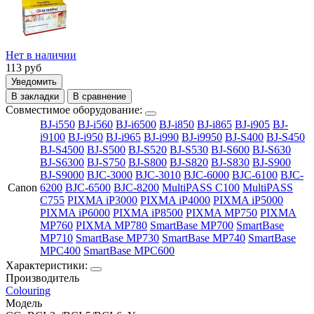
Нет в наличии
113
руб
Уведомить
В закладки
В сравнение
Совместимое оборудование:
BJ-i550
BJ-i560
BJ-i6500
BJ-i850
BJ-i865
BJ-i905
BJ-
i9100
BJ-i950
BJ-i965
BJ-i990
BJ-i9950
BJ-S400
BJ-S450
BJ-S4500
BJ-S500
BJ-S520
BJ-S530
BJ-S600
BJ-S630
BJ-S6300
BJ-S750
BJ-S800
BJ-S820
BJ-S830
BJ-S900
BJ-S9000
BJC-3000
BJC-3010
BJC-6000
BJC-6100
BJC-
Canon
6200
BJC-6500
BJC-8200
MultiPASS C100
MultiPASS
C755
PIXMA iP3000
PIXMA iP4000
PIXMA iP5000
PIXMA iP6000
PIXMA iP8500
PIXMA MP750
PIXMA
MP760
PIXMA MP780
SmartBase MP700
SmartBase
MP710
SmartBase MP730
SmartBase MP740
SmartBase
MPC400
SmartBase MPC600
Характеристики:
Производитель
Colouring
Модель