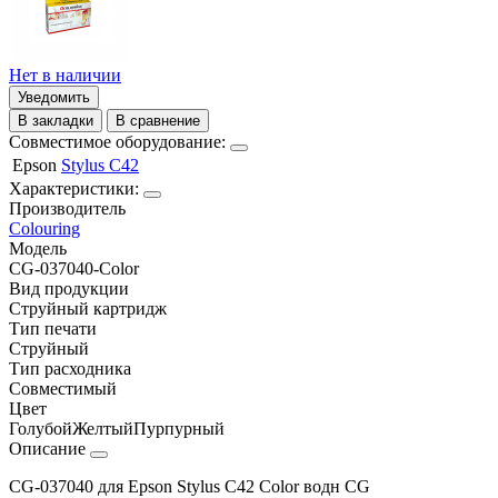
Нет в наличии
Уведомить
В закладки
В сравнение
Совместимое оборудование:
Epson
Stylus C42
Характеристики:
Производитель
Colouring
Модель
CG-037040-Color
Вид продукции
Струйный картридж
Тип печати
Струйный
Тип расходника
Совместимый
Цвет
Голубой
Желтый
Пурпурный
Описание
CG-037040 для Epson Stylus C42 Color водн CG