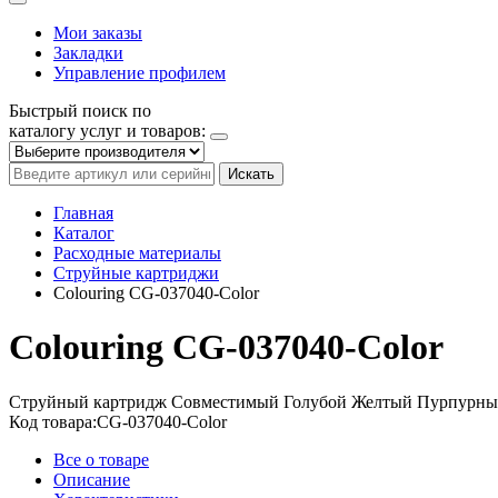
Мои заказы
Закладки
Управление профилем
Быстрый поиск по
каталогу услуг и товаров:
Искать
Главная
Каталог
Расходные материалы
Струйные картриджи
Colouring CG-037040-Color
Colouring CG-037040-Color
Струйный картридж
Совместимый
Голубой
Желтый
Пурпурны
Код товара:
CG-037040-Color
Все о товаре
Описание