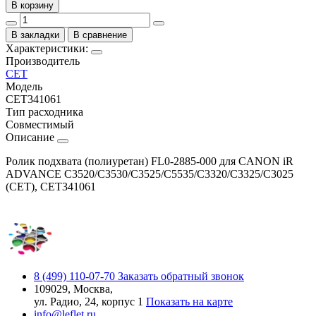
В корзину
В закладки
В сравнение
Характеристики:
Производитель
CET
Модель
CET341061
Тип расходника
Совместимый
Описание
Ролик подхвата (полиуретан) FL0-2885-000 для CANON iR
ADVANCE C3520/C3530/C3525/C5535/C3320/C3325/C3025
(CET), CET341061
8 (499) 110-07-70
Заказать обратный звонок
109029, Москва,
ул. Радио, 24, корпус 1
Показать на карте
info@leflet.ru