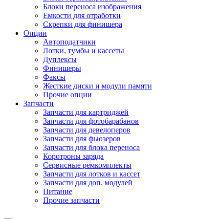
Блоки переноса изображения
Емкости для отработки
Скрепки для финишера
Опции
Автоподатчики
Лотки, тумбы и кассеты
Дуплексы
Финишеры
Факсы
Жесткие диски и модули памяти
Прочие опции
Запчасти
Запчасти для картриджей
Запчасти для фотобарабанов
Запчасти для девелоперов
Запчасти для фьюзеров
Запчасти для блока переноса
Коротроны заряда
Сервисные ремкомплекты
Запчасти для лотков и кассет
Запчасти для доп. модулей
Питание
Прочие запчасти