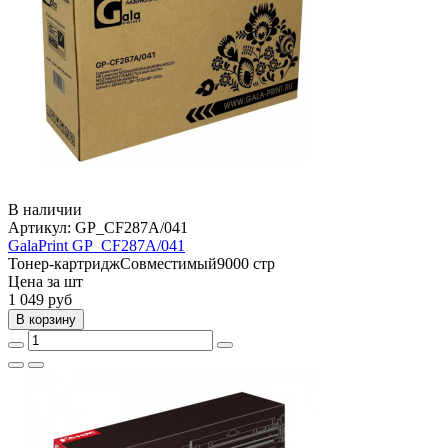
В наличии
Артикул:
GP_CF287A/041
GalaPrint GP_CF287A/041
Тонер-картридж
Совместимый
9000 стр
Цена за шт
1 049
руб
В корзину