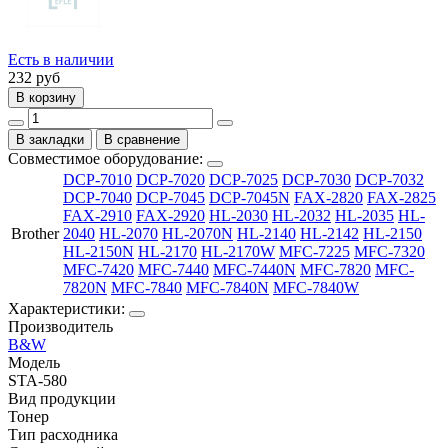
Есть в наличии
232
руб
В корзину
В закладки
В сравнение
Совместимое оборудование:
DCP-7010
DCP-7020
DCP-7025
DCP-7030
DCP-7032
DCP-7040
DCP-7045
DCP-7045N
FAX-2820
FAX-2825
FAX-2910
FAX-2920
HL-2030
HL-2032
HL-2035
HL-
Brother
2040
HL-2070
HL-2070N
HL-2140
HL-2142
HL-2150
HL-2150N
HL-2170
HL-2170W
MFC-7225
MFC-7320
MFC-7420
MFC-7440
MFC-7440N
MFC-7820
MFC-
7820N
MFC-7840
MFC-7840N
MFC-7840W
Характеристики:
Производитель
B&W
Модель
STA-580
Вид продукции
Тонер
Тип расходника