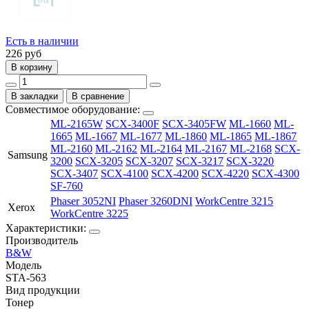
Есть в наличии
226
руб
В корзину
В закладки
В сравнение
Совместимое оборудование:
ML-2165W
SCX-3400F
SCX-3405FW
ML-1660
ML-
1665
ML-1667
ML-1677
ML-1860
ML-1865
ML-1867
ML-2160
ML-2162
ML-2164
ML-2167
ML-2168
SCX-
Samsung
3200
SCX-3205
SCX-3207
SCX-3217
SCX-3220
SCX-3407
SCX-4100
SCX-4200
SCX-4220
SCX-4300
SF-760
Phaser 3052NI
Phaser 3260DNI
WorkCentre 3215
Xerox
WorkCentre 3225
Характеристики:
Производитель
B&W
Модель
STA-563
Вид продукции
Тонер