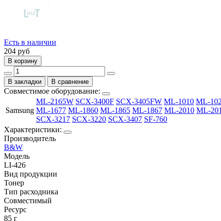
Есть в наличии
204
руб
В корзину
В закладки
В сравнение
Совместимое оборудование:
ML-2165W
SCX-3400F
SCX-3405FW
ML-1010
ML-10
Samsung
ML-1677
ML-1860
ML-1865
ML-1867
ML-2010
ML-20
SCX-3217
SCX-3220
SCX-3407
SF-760
Характеристики:
Производитель
B&W
Модель
LI-426
Вид продукции
Тонер
Тип расходника
Совместимый
Ресурс
85 г