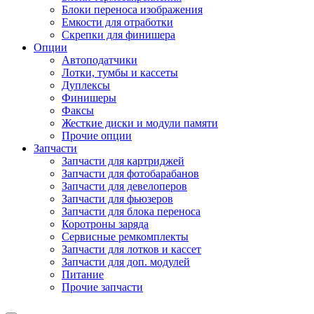
Блоки переноса изображения
Емкости для отработки
Скрепки для финишера
Опции
Автоподатчики
Лотки, тумбы и кассеты
Дуплексы
Финишеры
Факсы
Жесткие диски и модули памяти
Прочие опции
Запчасти
Запчасти для картриджей
Запчасти для фотобарабанов
Запчасти для девелоперов
Запчасти для фьюзеров
Запчасти для блока переноса
Коротроны заряда
Сервисные ремкомплекты
Запчасти для лотков и кассет
Запчасти для доп. модулей
Питание
Прочие запчасти