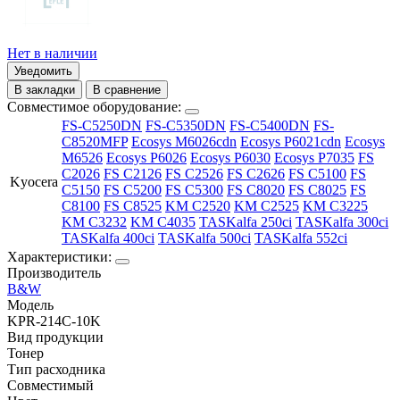
Нет в наличии
Уведомить
В закладки
В сравнение
Совместимое оборудование:
FS-C5250DN
FS-C5350DN
FS-C5400DN
FS-
C8520MFP
Ecosys M6026cdn
Ecosys P6021cdn
Ecosys
M6526
Ecosys P6026
Ecosys P6030
Ecosys P7035
FS
C2026
FS C2126
FS C2526
FS C2626
FS C5100
FS
Kyocera
C5150
FS C5200
FS C5300
FS C8020
FS C8025
FS
C8100
FS C8525
KM C2520
KM C2525
KM C3225
KM C3232
KM C4035
TASKalfa 250ci
TASKalfa 300ci
TASKalfa 400ci
TASKalfa 500ci
TASKalfa 552ci
Характеристики:
Производитель
B&W
Модель
KPR-214C-10K
Вид продукции
Тонер
Тип расходника
Совместимый