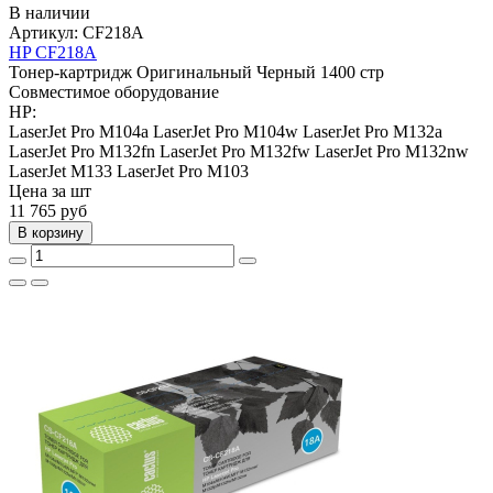
В наличии
Артикул:
CF218A
HP CF218A
Тонер-картридж
Оригинальный
Черный
1400 стр
Совместимое оборудование
HP:
LaserJet Pro M104a
LaserJet Pro M104w
LaserJet Pro M132a
LaserJet Pro M132fn
LaserJet Pro M132fw
LaserJet Pro M132nw
LaserJet M133
LaserJet Pro M103
Цена за шт
11 765
руб
В корзину