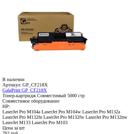
В наличии
Артикул:
GP_CF218X
GalaPrint GP_CF218X
Тонер-картридж
Совместимый
5000 стр
Совместимое оборудование
HP:
LaserJet Pro M104a
LaserJet Pro M104w
LaserJet Pro M132a
LaserJet Pro M132fn
LaserJet Pro M132fw
LaserJet Pro M132nw
LaserJet M133
LaserJet Pro M103
Цена за шт
702
руб