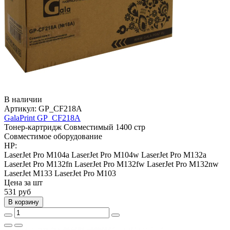
В наличии
Артикул:
GP_CF218A
GalaPrint GP_CF218A
Тонер-картридж
Совместимый
1400 стр
Совместимое оборудование
HP:
LaserJet Pro M104a
LaserJet Pro M104w
LaserJet Pro M132a
LaserJet Pro M132fn
LaserJet Pro M132fw
LaserJet Pro M132nw
LaserJet M133
LaserJet Pro M103
Цена за шт
531
руб
В корзину